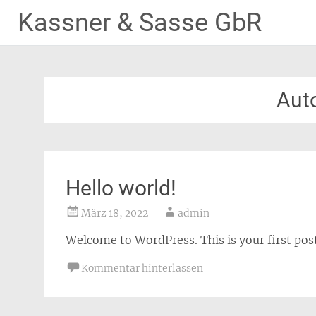
Kassner & Sasse GbR
Zum
Inhalt
springen
Aut
Hello world!
März 18, 2022
admin
Welcome to WordPress. This is your first post.
Kommentar hinterlassen